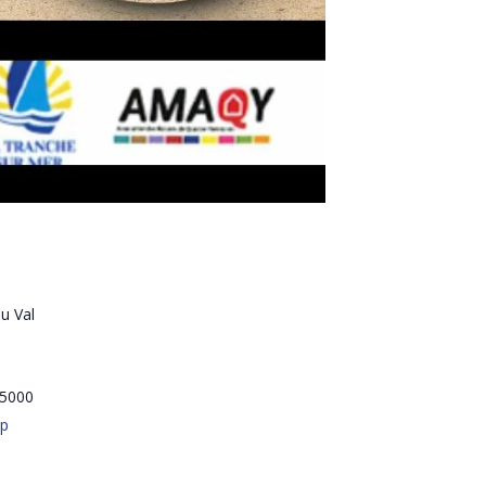
u Val
5000
ap