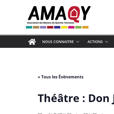
Passer
au
contenu
NOUS CONNAITRE
ACTIONS
« Tous les Évènements
Théâtre : Don