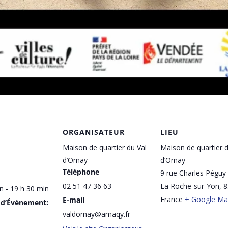
ORGANISATEUR
LIEU
Maison de quartier du Val
Maison de quartier d
d’Ornay
d’Ornay
Téléphone
9 rue Charles Péguy
02 51 47 36 63
La Roche-sur-Yon
,
8
n - 19 h 30 min
France
+ Google M
E-mail
 d’Évènement:
valdornay@amaqy.fr