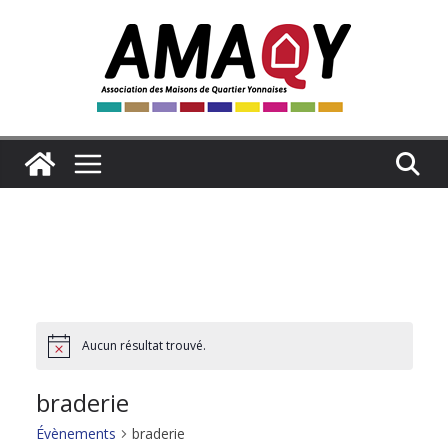
Passer
au
contenu
Aucun résultat trouvé.
N
o
t
braderie
i
c
e
Évènements
braderie