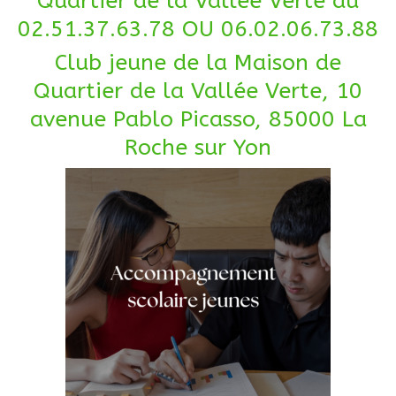
Quartier de la Vallée Verte au
02.51.37.63.78 OU 06.02.06.73.88
Club jeune de la Maison de
Quartier de la Vallée Verte, 10
avenue Pablo Picasso, 85000 La
Roche sur Yon