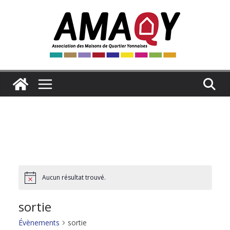
Passer
au
contenu
Aucun résultat trouvé.
N
o
t
sortie
i
c
e
Évènements
sortie