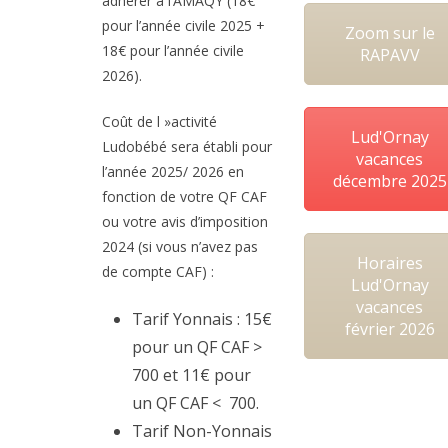
adhérer à l’AMAQY (18€
pour l’année civile 2025 +
Zoom sur le
18€ pour l’année civile
RAPAVV
2026).
Coût de l »activité
Lud'Ornay
Ludobébé sera établi pour
vacances
l’année 2025/ 2026 en
décembre 2025
fonction de votre QF CAF
ou votre avis d’imposition
2024 (si vous n’avez pas
Horaires
de compte CAF) :
Lud'Ornay
vacances
Tarif Yonnais : 15€
février 2026
pour un QF CAF >
700 et 11€ pour
un QF CAF < 700.
Tarif Non-Yonnais