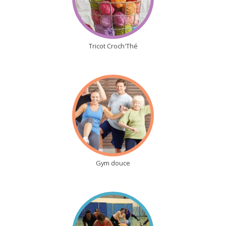
Tricot Croch'Thé
Gym douce