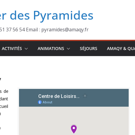
er des Pyramides
 51 37 56 54 Email : pyramides@amaqy.fr
ACTIVITÉS
ANIMATIONS
SÉJOURS
AMAQY & QU
y
s de
ndant
cueil
0
a