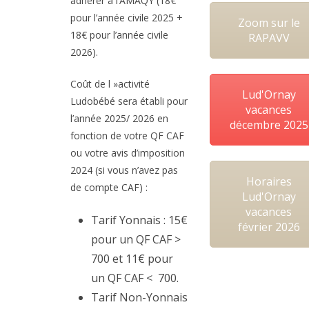
adhérer à l’AMAQY (18€
pour l’année civile 2025 +
Zoom sur le
18€ pour l’année civile
RAPAVV
2026).
Coût de l »activité
Lud'Ornay
Ludobébé sera établi pour
vacances
l’année 2025/ 2026 en
décembre 2025
fonction de votre QF CAF
ou votre avis d’imposition
2024 (si vous n’avez pas
Horaires
de compte CAF) :
Lud'Ornay
vacances
Tarif Yonnais : 15€
février 2026
pour un QF CAF >
700 et 11€ pour
un QF CAF < 700.
Tarif Non-Yonnais